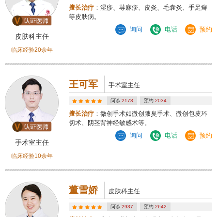
擅长治疗
：湿疹、荨麻疹、皮炎、毛囊炎、手足癣
等皮肤病。
询问
电话
预约
皮肤科主任
临床经验20余年
王可军
手术室主任
问诊
2178
预约
2034
擅长治疗
：微创手术如微创腋臭手术、微创包皮环
切术、阴茎背神经敏感术等。
询问
电话
预约
手术室主任
临床经验10余年
董雪娇
皮肤科主任
问诊
2937
预约
2642