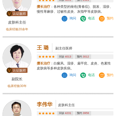
擅长治疗
：各种类型的痤疮(青春痘)、脱发、湿疹、
慢性荨麻疹、过敏性皮炎、灰指甲等皮肤病。
询问
电话
预约
皮肤科主任
临床经验20余年
王 璐
副主任医师
问诊
4013
预约
3012
擅长治疗
：白癜风、湿疹、扁平疣、皮炎、色素性
皮肤病等多种皮肤疾病。
询问
电话
预约
副院长
临床经验30年
李伟华
皮肤科主任
问诊
4231
预约
3956