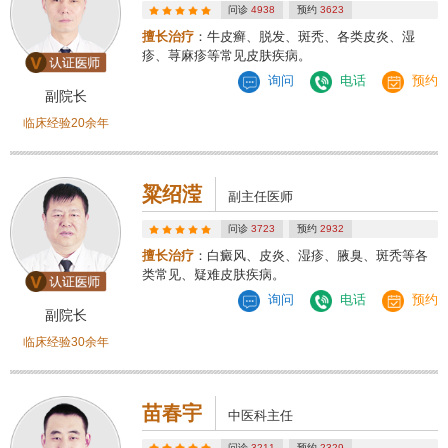
问诊
4938
预约
3623
擅长治疗
：牛皮癣、脱发、斑秃、各类皮炎、湿
疹、荨麻疹等常见皮肤疾病。
询问
电话
预约
副院长
临床经验20余年
粱绍滢
副主任医师
问诊
3723
预约
2932
擅长治疗
：白癜风、皮炎、湿疹、腋臭、斑秃等各
类常见、疑难皮肤疾病。
询问
电话
预约
副院长
临床经验30余年
苗春宇
中医科主任
问诊
3211
预约
2329